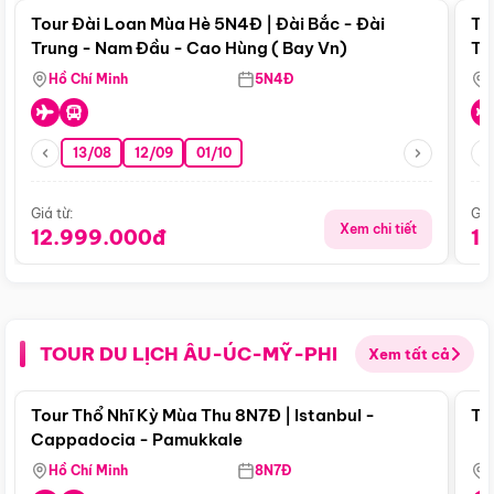
Tour Đài Loan Mùa Hè 5N4Đ | Đài Bắc - Đài
To
Trung - Nam Đầu - Cao Hùng ( Bay Vn)
Tr
Hồ Chí Minh
5N4Đ
13/08
12/09
01/10
Giá từ:
Giá
Xem chi tiết
12.999.000đ
1
TOUR DU LỊCH ÂU-ÚC-MỸ-PHI
Xem tất cả
Điểm nổi bật
Tour Thổ Nhĩ Kỳ Mùa Thu 8N7Đ | Istanbul -
To
Cappadocia - Pamukkale
Hồ Chí Minh
8N7Đ