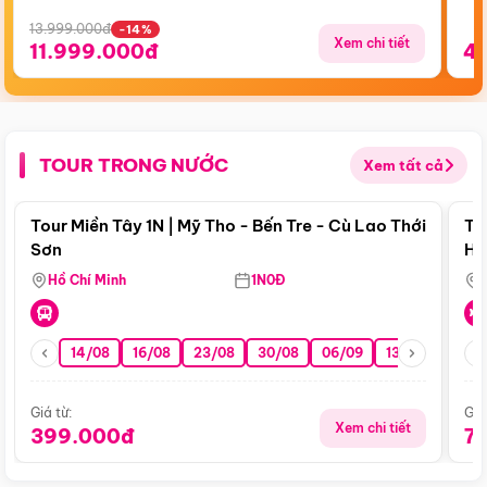
13.999.000đ
-14%
Xem chi tiết
11.999.000đ
4
TOUR TRONG NƯỚC
Xem tất cả
Điểm nổi bật
Tour Miền Tây 1N | Mỹ Tho - Bến Tre - Cù Lao Thới
To
Sơn
Hu
Hồ Chí Minh
1N0Đ
14/08
16/08
23/08
30/08
06/09
13/09
20/0
Giá từ:
Giá
Xem chi tiết
399.000đ
7