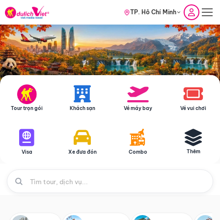
TP. Hồ Chí Minh
Tour trọn gói
Khách sạn
Vé máy bay
Vé vui chơi
Thêm
Visa
Xe đưa đón
Combo