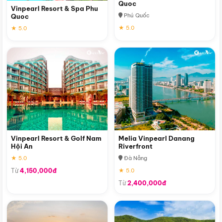
Quoc
Vinpearl Resort & Spa Phu
Phú Quốc
Quoc
★ 5.0
★ 5.0
Vinpearl Resort & Golf Nam
Melia Vinpearl Danang
Hội An
Riverfront
★ 5.0
Đà Nẵng
Từ
4,150,000đ
★ 5.0
Từ
2,400,000đ