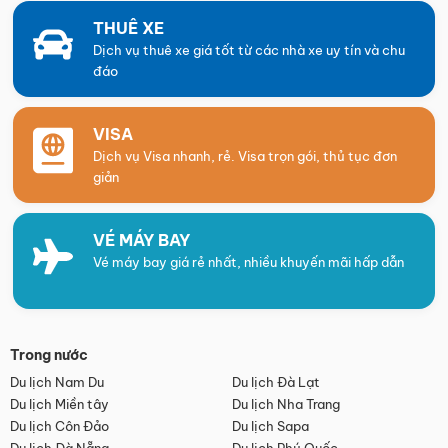
THUÊ XE
Dịch vụ thuê xe giá tốt từ các nhà xe uy tín và chu
đáo
VISA
Dịch vụ Visa nhanh, rẻ. Visa trọn gói, thủ tục đơn
giản
VÉ MÁY BAY
Vé máy bay giá rẻ nhất, nhiều khuyến mãi hấp dẫn
Trong nước
Du lịch Nam Du
Du lịch Đà Lạt
Du lịch Miền tây
Du lịch Nha Trang
Du lịch Côn Đảo
Du lịch Sapa