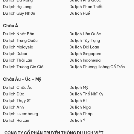
Du lịch Đà Nẵng
Du lịch Phú Quốc
Du lịch Hạ Long
Du lịch Phan Thiết
Du lịch Quy Nhơn
Du lịch Huế
Châu Á
Du lịch Nhật Bản
Du lịch Hàn Quốc
Du lịch Trung Quốc
Du lịch Tây Tạng
Du lịch Malaysia
Du lịch Đài Loan
Du lịch Dubai
Du lịch Singapore
Du lịch Thái Lan
Du lịch Indonesia
Du lịch Trương Gia Giới
Du lịch Phượng Hoàng Cổ Trấn
Châu Âu - Úc - Mỹ
Du lịch Châu Âu
Du lịch Mỹ
Du lịch Đức
Du lịch Thổ Nhĩ Kỳ
Du lịch Thụy Sĩ
Du lịch Bỉ
Du lịch Anh
Du lịch Nga
Du lịch luxembourg
Du lịch Pháp
Du lịch Hà Lan
Du lịch Ý
CÔNG TY CỔ PHẦN TRUYỀN THÔNG DU LỊCH VIỆT