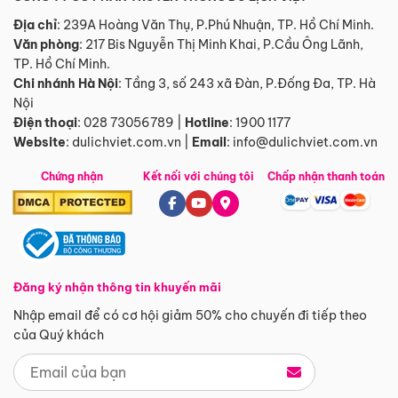
Địa chỉ
: 239A Hoàng Văn Thụ, P.Phú Nhuận, TP. Hồ Chí Minh.
Văn phòng
:
217 Bis Nguyễn Thị Minh Khai, P.Cầu Ông Lãnh,
TP. Hồ Chí Minh.
Chi nhánh Hà Nội
:
Tầng 3, số 243 xã Đàn, P.Đống Đa, TP. Hà
Nội
Điện thoại
:
028 73056789
|
Hotline
:
1900 1177
Website
:
dulichviet.com.vn
|
Email
:
info@dulichviet.com.vn
Chứng nhận
Kết nối với chúng tôi
Chấp nhận thanh toán
Đăng ký nhận thông tin khuyến mãi
Nhập email để có cơ hội giảm 50% cho chuyến đi tiếp theo
của Quý khách