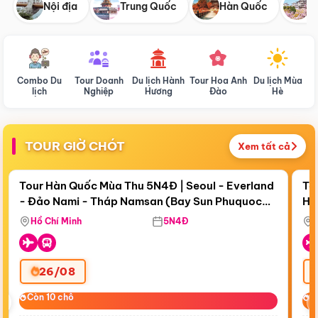
Nội địa
Trung Quốc
Hàn Quốc
N
Combo Du
Tour Doanh
Du lịch Hành
Tour Hoa Anh
Du lịch Mùa
D
lịch
Nghiệp
Hương
Đào
Hè
TOUR GIỜ CHÓT
Xem tất cả
Điểm nổi bật
Còn
19 ngày 01:53:39
Cò
Tour Hàn Quốc Mùa Thu 5N4Đ | Seoul - Everland
To
- Đảo Nami - Tháp Namsan (Bay Sun Phuquoc
Hò
Tặ
Airways)
Aq
Hồ Chí Minh
5N4Đ
26/08
‹
Còn 10 chỗ
Còn 10 chỗ
C
C