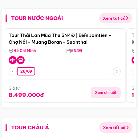
TOUR NƯỚC NGOÀI
Xem tất cả
Điểm nổi bật
Tour Thái Lan Mùa Thu 5N4Đ | Biển Jomtien -
To
Chợ Nổi - Muang Boran - Suanthai
Ku
Si
Hồ Chí Minh
5N4Đ
26/09
Giá từ:
Giá
Xem chi tiết
8.499.000đ
1
TOUR CHÂU Á
Xem tất cả
Điểm nổi bật