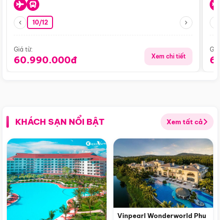
10/12
Giá từ:
Giá
Xem chi tiết
60.990.000đ
6
KHÁCH SẠN NỔI BẬT
Xem tất cả
Vinpearl Wonderworld Phu