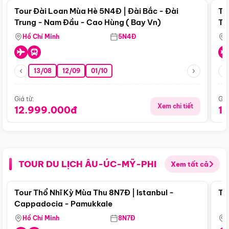
Tour Đài Loan Mùa Hè 5N4Đ | Đài Bắc - Đài
To
Trung - Nam Đầu - Cao Hùng ( Bay Vn)
Tr
Hồ Chí Minh
5N4Đ
13/08
12/09
01/10
Giá từ:
Giá
Xem chi tiết
12.999.000đ
1
TOUR DU LỊCH ÂU-ÚC-MỸ-PHI
Xem tất cả
Điểm nổi bật
Tour Thổ Nhĩ Kỳ Mùa Thu 8N7Đ | Istanbul -
To
Cappadocia - Pamukkale
Hồ Chí Minh
8N7Đ