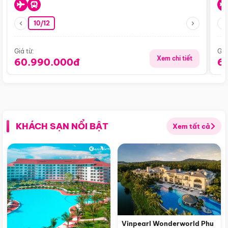
10/12
Giá từ:
Giá
Xem chi tiết
60.990.000đ
6
KHÁCH SẠN NỔI BẬT
Xem tất cả
Vinpearl Wonderworld Phu