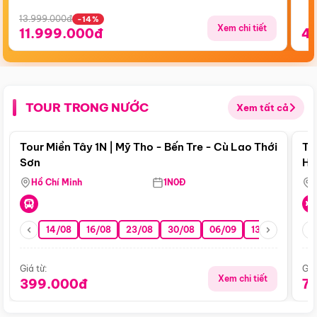
13.999.000đ
-14%
Xem chi tiết
11.999.000đ
4
TOUR TRONG NƯỚC
Xem tất cả
Điểm nổi bật
Tour Miền Tây 1N | Mỹ Tho - Bến Tre - Cù Lao Thới
To
Sơn
Hu
Hồ Chí Minh
1N0Đ
14/08
16/08
23/08
30/08
06/09
13/09
20/0
Giá từ:
Giá
Xem chi tiết
399.000đ
7