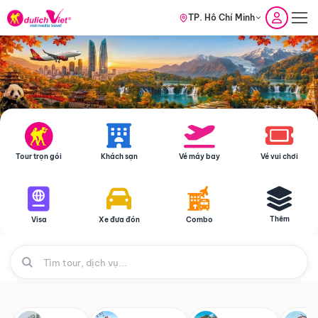
TP. Hồ Chí Minh
Tour trọn gói
Khách sạn
Vé máy bay
Vé vui chơi
Thêm
Visa
Xe đưa đón
Combo