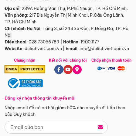
Địa chỉ
: 239A Hoàng Văn Thụ, P.Phú Nhuận, TP. Hồ Chí Minh.
Văn phòng
:
217 Bis Nguyễn Thị Minh Khai, P.Cầu Ông Lãnh,
TP. Hồ Chí Minh.
Chi nhánh Hà Nội
:
Tầng 3, số 243 xã Đàn, P.Đống Đa, TP. Hà
Nội
Điện thoại
:
028 73056789
|
Hotline
:
1900 1177
Website
:
dulichviet.com.vn
|
Email
:
info@dulichviet.com.vn
Chứng nhận
Kết nối với chúng tôi
Chấp nhận thanh toán
Đăng ký nhận thông tin khuyến mãi
Nhập email để có cơ hội giảm 50% cho chuyến đi tiếp theo
của Quý khách