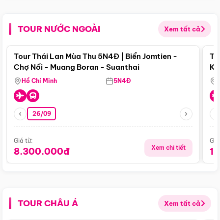
TOUR NƯỚC NGOÀI
Xem tất cả
Điểm nổi bật
Tour Thái Lan Mùa Thu 5N4Đ | Biển Jomtien -
To
Chợ Nổi - Muang Boran - Suanthai
Ku
Si
Hồ Chí Minh
5N4Đ
26/09
Giá từ:
Giá
Xem chi tiết
8.300.000đ
1
TOUR CHÂU Á
Xem tất cả
Điểm nổi bật