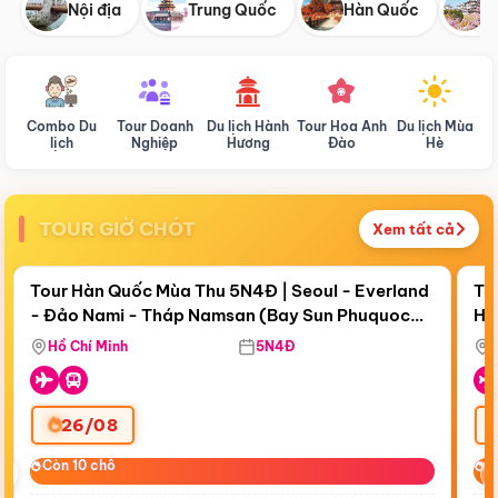
Nội địa
Trung Quốc
Hàn Quốc
N
Combo Du
Tour Doanh
Du lịch Hành
Tour Hoa Anh
Du lịch Mùa
D
lịch
Nghiệp
Hương
Đào
Hè
TOUR GIỜ CHÓT
Xem tất cả
Điểm nổi bật
Còn
19 ngày 00:36:11
Cò
Tour Hàn Quốc Mùa Thu 5N4Đ | Seoul - Everland
To
- Đảo Nami - Tháp Namsan (Bay Sun Phuquoc
Hò
Tặ
Airways)
Aq
Hồ Chí Minh
5N4Đ
26/08
‹
Còn 10 chỗ
Còn 10 chỗ
C
C