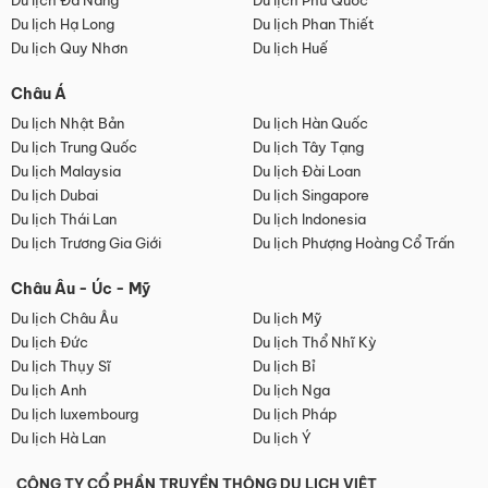
Du lịch Đà Nẵng
Du lịch Phú Quốc
Du lịch Hạ Long
Du lịch Phan Thiết
Du lịch Quy Nhơn
Du lịch Huế
Châu Á
Du lịch Nhật Bản
Du lịch Hàn Quốc
Du lịch Trung Quốc
Du lịch Tây Tạng
Du lịch Malaysia
Du lịch Đài Loan
Du lịch Dubai
Du lịch Singapore
Du lịch Thái Lan
Du lịch Indonesia
Du lịch Trương Gia Giới
Du lịch Phượng Hoàng Cổ Trấn
Châu Âu - Úc - Mỹ
Du lịch Châu Âu
Du lịch Mỹ
Du lịch Đức
Du lịch Thổ Nhĩ Kỳ
Du lịch Thụy Sĩ
Du lịch Bỉ
Du lịch Anh
Du lịch Nga
Du lịch luxembourg
Du lịch Pháp
Du lịch Hà Lan
Du lịch Ý
CÔNG TY CỔ PHẦN TRUYỀN THÔNG DU LỊCH VIỆT