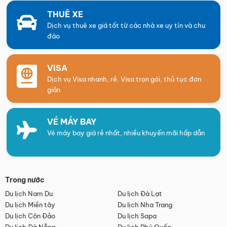
THUÊ XE
Dịch vụ thuê xe giá tốt từ các nhà xe uy tín và chu
đáo
VISA
Dịch vụ Visa nhanh, rẻ. Visa trọn gói, thủ tục đơn
giản
VÉ MÁY BAY
Vé máy bay giá rẻ nhất, nhiều khuyến mãi hấp dẫn
Trong nước
Du lịch Nam Du
Du lịch Đà Lạt
Du lịch Miền tây
Du lịch Nha Trang
Du lịch Côn Đảo
Du lịch Sapa