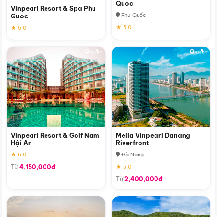
Quoc
Vinpearl Resort & Spa Phu
Phú Quốc
Quoc
★ 5.0
★ 5.0
Vinpearl Resort & Golf Nam
Melia Vinpearl Danang
Hội An
Riverfront
★ 5.0
Đà Nẵng
Từ
4,150,000đ
★ 5.0
Từ
2,400,000đ